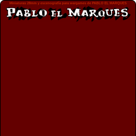
Miniaturas 28mm y escenografía para wargames de PABLO EL MARQUES